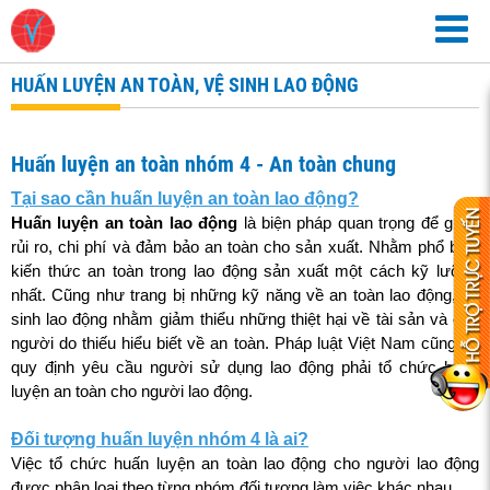
HUẤN LUYỆN AN TOÀN, VỆ SINH LAO ĐỘNG
Huấn luyện an toàn nhóm 4 - An toàn chung
Tại sao cần huấn luyện an toàn lao động?
Huấn luyện an toàn lao động
là biện pháp quan trọng để giảm
rủi ro, chi phí và đảm bảo an toàn cho sản xuất. Nhằm phổ biến
kiến thức an toàn trong lao động sản xuất một cách kỹ lưỡng
nhất. Cũng như trang bị những kỹ năng về an toàn lao động, vệ
sinh lao động nhằm giảm thiểu những thiệt hại về tài sản và con
người do thiếu hiểu biết về an toàn. Pháp luật Việt Nam cũng có
quy định yêu cầu người sử dụng lao động phải tổ chức huấn
luyện an toàn cho người lao động.
Đối tượng huấn luyện nhóm 4 là ai?
Việc tổ chức huấn luyện an toàn lao động cho người lao động
được phân loại theo từng nhóm đối tượng làm việc khác nhau.