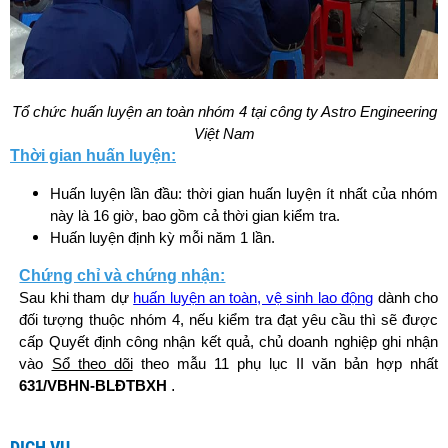
Tổ chức huấn luyện an toàn nhóm 4 tại công ty Astro Engineering
Việt Nam
Thời gian huấn luyện:
Huấn luyện lần đầu: thời gian huấn luyện ít nhất của nhóm
này là 16 giờ, bao gồm cả thời gian kiểm tra.
Huấn luyện định kỳ mỗi năm 1 lần.
Chứng chỉ và chứng nhận:
Sau khi tham dự
huấn luyện an toàn, vệ sinh lao động
dành cho
đối tượng thuộc nhóm 4, nếu kiểm tra đạt yêu cầu thì sẽ được
cấp Quyết định công nhận kết quả, chủ doanh nghiệp ghi nhận
vào
Sổ theo dõi
theo mẫu 11 phụ lục II văn bản hợp nhất
631/VBHN-BLĐTBXH
.
DỊCH VỤ