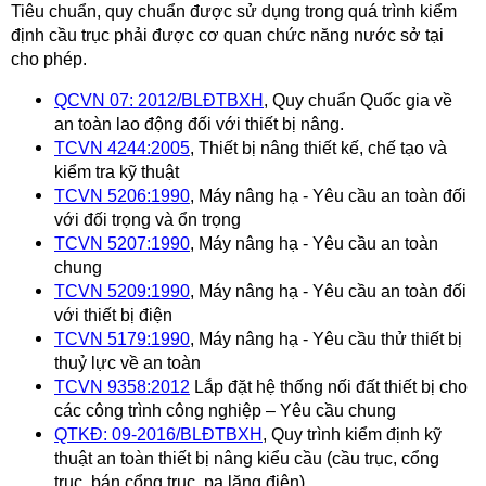
Tiêu chuẩn, quy chuẩn được sử dụng trong quá trình kiểm
định cầu trục phải được cơ quan chức năng nước sở tại
cho phép.
QCVN 07: 2012/BLĐTBXH
, Quy chuẩn Quốc gia về
an toàn lao động đối với thiết bị nâng.
TCVN 4244:2005
, Thiết bị nâng thiết kế, chế tạo và
kiểm tra kỹ thuật
TCVN 5206:1990
, Máy nâng hạ - Yêu cầu an toàn đối
với đối trọng và ổn trọng
TCVN 5207:1990
, Máy nâng hạ - Yêu cầu an toàn
chung
TCVN 5209:1990
, Máy nâng hạ - Yêu cầu an toàn đối
với thiết bị điện
TCVN 5179:1990
, Máy nâng hạ - Yêu cầu thử thiết bị
thuỷ lực về an toàn
TCVN 9358:2012
Lắp đặt hệ thống nối đất thiết bị cho
các công trình công nghiệp – Yêu cầu chung
QTKĐ: 09-2016/BLĐTBXH
, Quy trình kiểm định kỹ
thuật an toàn thiết bị nâng kiểu cầu (cầu trục, cổng
trục, bán cổng trục, pa lăng điện)