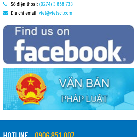
Số điện thoại:
(0274) 3 868 738
Địa chỉ email:
viet@vietsci.com
HOTLINE
0906.851.007