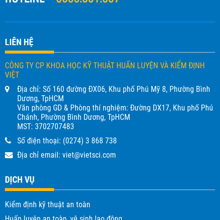
LIÊN HỆ
CÔNG TY CP KHOA HỌC KỸ THUẬT HUẤN LUYỆN VÀ KIỂM ĐỊNH
VIỆT
Địa chỉ: Số 160 đường ĐX06, Khu phố Phú Mỹ 8, Phường Bình
Dương, TpHCM
Văn phòng GD & Phòng thí nghiệm: Đường DX17, Khu phố Phú
Chánh, Phường Bình Dương, TpHCM
MST: 3702707483
Số điện thoại:
(0274) 3 868 738
Địa chỉ email:
viet@vietsci.com
DỊCH VỤ
Kiểm định kỹ thuật an toàn
Huấn luyện an toàn, vệ sinh lao động