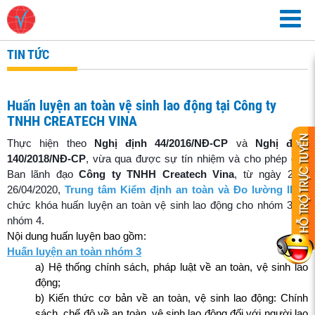
TIN TỨC
Huấn luyện an toàn vệ sinh lao động tại Công ty
TNHH CREATECH VINA
Thực hiện theo
Nghị định 44/2016/NĐ-CP
và
Nghị định
140/2018/NĐ-CP
, vừa qua được sự tín nhiệm và cho phép của
Ban lãnh đạo
Công ty TNHH Createch Vina
, từ ngày 22 -
26/04/2020,
Trung tâm Kiểm định an toàn và Đo lường III
tổ
chức khóa huấn luyện an toàn vệ sinh lao động cho nhóm 3 và
nhóm 4.
Nội dung huấn luyện bao gồm:
Huấn luyện an toàn nhóm 3
a) Hệ thống chính sách, pháp luật về an toàn, vệ sinh lao
động;
b) Kiến thức cơ bản về an toàn, vệ sinh lao động: Chính
sách, chế độ về an toàn, vệ sinh lao động đối với người lao