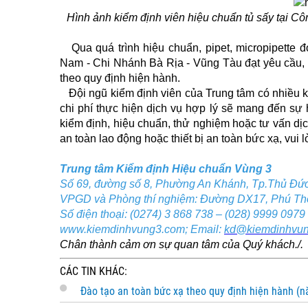
Hình ảnh kiểm định viên hiệu chuẩn tủ sấy tại
Côn
Qua quá trình hiệu chuẩn, pipet, micropipette 
Nam - Chi Nhánh Bà Rịa - Vũng Tàu đạt yêu cầu, 
theo quy định hiện hành.
Đội ngũ kiểm định viên của Trung tâm có nhiều kin
chi phí thực hiện dịch vụ hợp lý sẽ mang đến sự
kiểm định, hiệu chuẩn, thử nghiệm hoặc tư vấn dịch
an toàn lao động hoặc thiết bị an toàn bức xạ, vui lò
Trung tâm Kiểm định Hiệu chuẩn Vùng 3
Số 69, đường số 8, Phường An Khánh, Tp.Thủ Đứ
VPGD và Phòng thí nghiệm: Đường DX17, Phú Th
Số điện thoại: (0274) 3 868 738 – (028) 9999 0979
www.kiemdinhvung3.com; Email:
kd@kiemdinhvu
Chân thành cảm ơn sự quan tâm của Quý khách./.
CÁC TIN KHÁC:
Đào tạo an toàn bức xạ theo quy định hiện hành (