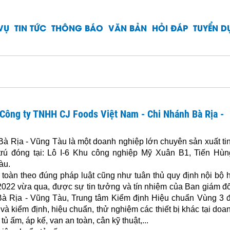
VỤ
TIN TỨC
THÔNG BÁO
VĂN BẢN
HỎI ĐÁP
TUYỂN 
 Công ty TNHH CJ Foods Việt Nam - Chi Nhánh Bà Rịa -
Rịa - Vũng Tàu là một doanh nghiệp lớn chuyên sản xuất ti
trú đóng tại: Lô I-6 Khu công nghiệp Mỹ Xuân B1, Tiến Hùn
àu.
 toàn theo đúng pháp luật cũng như tuân thủ quy định nội bộ 
/2022 vừa qua, được sự tin tưởng và tín nhiệm của Ban giám đ
à Rịa - Vũng Tàu, Trung tâm Kiểm định Hiệu chuẩn Vùng 3 
và kiểm định, hiệu chuẩn, thử nghiệm các thiết bị khác tại doa
tủ ấm, áp kế, van an toàn, cân kỹ thuật,...