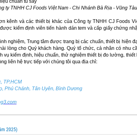
g ty TNHH CJ Foods Việt Nam - Chi Nhánh Bà Rịa - Vũng Tà
đơn kênh và các thiết bị khác của Công ty TNHH CJ Foods Vi
được kiểm định viên tiến hành dán tem và cấp giấy chứng nh
h nghiệm, Trung tâm được trang bị các chuẩn, thiết bị hiện đạ
 hài lòng cho Quý khách hàng. Quý tổ chức, cá nhân có nhu c
 vụ kiểm định, hiệu chuẩn, thử nghiệm thiết bị đo lường, thiết 
ng liên hệ trực tiếp với chúng tôi qua địa chỉ:
c, TP.HCM
ọ, Phú Chánh, Tân Uyên, Bình Dương
ng3.com
năm 2025)