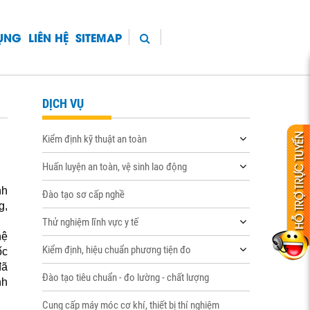
DỤNG
LIÊN HỆ
SITEMAP
DỊCH VỤ
Kiểm định kỹ thuật an toàn
Huấn luyện an toàn, vệ sinh lao động
nh
Đào tạo sơ cấp nghề
g,
Thử nghiệm lĩnh vực y tế
hệ
Kiểm định, hiệu chuẩn phương tiện đo
ốc
đã
Đào tạo tiêu chuẩn - đo lường - chất lượng
nh
Cung cấp máy móc cơ khí, thiết bị thí nghiệm