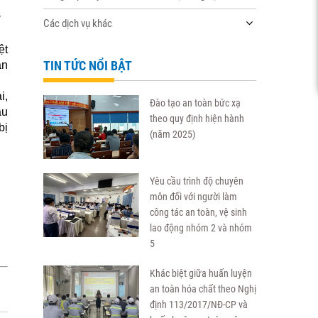
u
Các dịch vụ khác
ệt
TIN TỨC NỔI BẬT
ận
i,
Đào tạo an toàn bức xạ
ầu
theo quy định hiện hành
bị
(năm 2025)
Yêu cầu trình độ chuyên
môn đối với người làm
công tác an toàn, vệ sinh
lao động nhóm 2 và nhóm
5
Khác biệt giữa huấn luyện
an toàn hóa chất theo Nghị
định 113/2017/NĐ-CP và