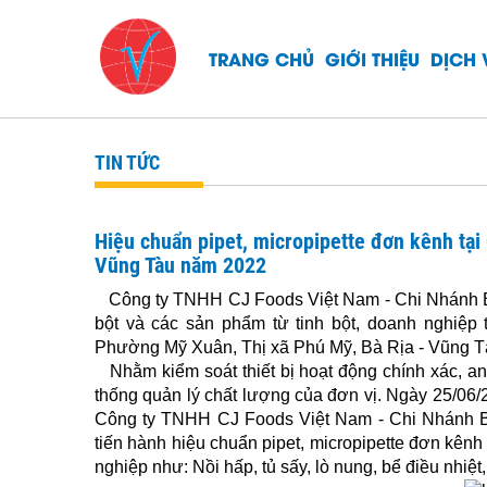
TRANG CHỦ
GIỚI THIỆU
DỊCH 
TIN TỨC
Hiệu chuẩn pipet, micropipette đơn kênh tại
Vũng Tàu năm 2022
Công ty TNHH CJ Foods Việt Nam - Chi Nhánh Bà 
bột và các sản phẩm từ tinh bột, doanh nghiệp 
Phường Mỹ Xuân, Thị xã Phú Mỹ, Bà Rịa - Vũng T
Nhằm kiểm soát thiết bị hoạt động chính xác, an
thống quản lý chất lượng của đơn vị. Ngày 25/06
Công ty TNHH CJ Foods Việt Nam - Chi Nhánh B
tiến hành hiệu chuẩn pipet, micropipette đơn kênh 
nghiệp như: Nồi hấp, tủ sấy, lò nung, bể điều nhiệt, 