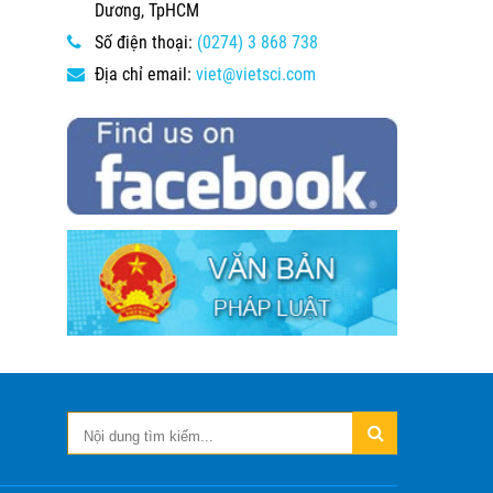
Dương, TpHCM
Số điện thoại:
(0274) 3 868 738
Địa chỉ email:
viet@vietsci.com